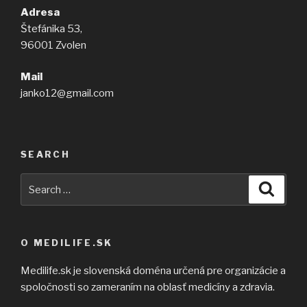
Adresa
Štefánika 53,
96001 Zvolen
Mail
janko12@gmail.com
SEARCH
Search
Searc
for:
O MEDILIFE.SK
Medilife.sk je slovenská doména určená pre organizácie a
spoločnosti so zameraním na oblasť medicíny a zdravia.