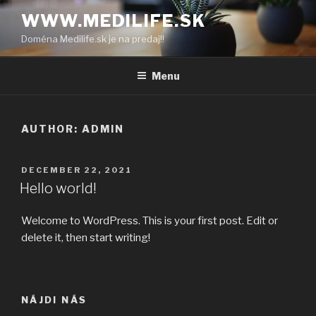
Skip
WWW.MEDILIFE.SK
to
Doména Medilife.sk je na predaj!!
content
Menu
AUTHOR:
ADMIN
POSTED
DECEMBER 22, 2021
ON
Hello world!
Welcome to WordPress. This is your first post. Edit or
delete it, then start writing!
NÁJDI NÁS